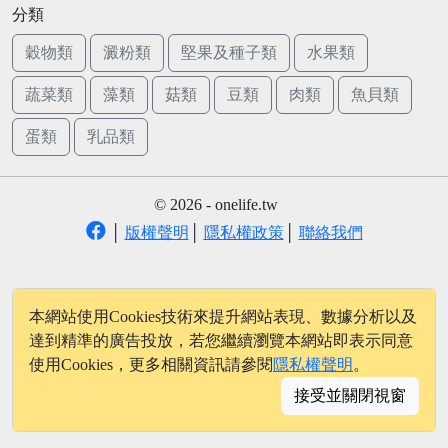
分類
穀物類
澱粉類
堅果及種子類
水果類
蔬菜類
藻類
菇類
豆類
肉類
魚貝類
蛋類
乳品類
© 2026 - onelife.tw
│
版權聲明
│
隱私權政策
│
聯絡我們
本網站使用Cookies技術來提升網站表現、數據分析以及
達到精準的廣告投放，若您繼續瀏覽本網站即表示同意
使用Cookies，更多相關資訊請參閱
隱私權聲明
。
接受並關閉視窗