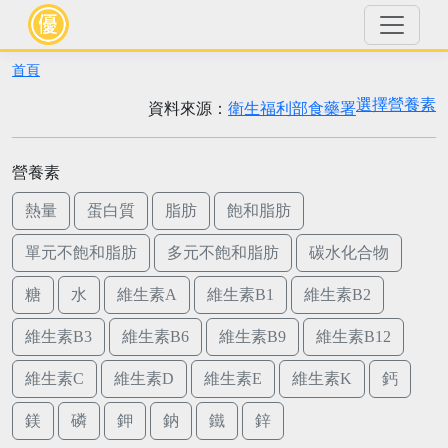
首頁
選擇營養素
資料來源：
衛生福利部食藥署
營養素
熱量
蛋白質
脂肪
飽和脂肪
單元不飽和脂肪
多元不飽和脂肪
碳水化合物
糖
水
維生素A
維生素B1
維生素B2
維生素B3
維生素B6
維生素B9
維生素B12
維生素C
維生素D
維生素E
維生素K
鈣
鎂
磷
鉀
鈉
鐵
鋅