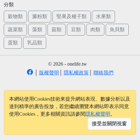
分類
穀物類
澱粉類
堅果及種子類
水果類
蔬菜類
藻類
菇類
豆類
肉類
魚貝類
蛋類
乳品類
© 2026 - onelife.tw
│
版權聲明
│
隱私權政策
│
聯絡我們
本網站使用Cookies技術來提升網站表現、數據分析以及
達到精準的廣告投放，若您繼續瀏覽本網站即表示同意
使用Cookies，更多相關資訊請參閱
隱私權聲明
。
接受並關閉視窗