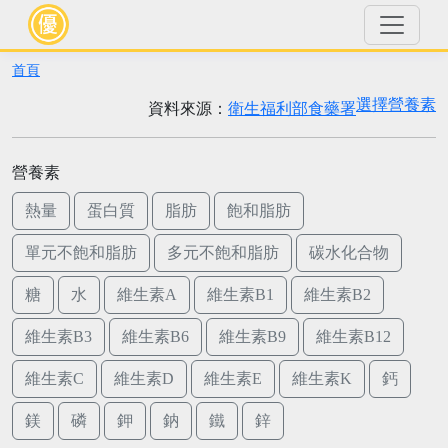
首頁
選擇營養素
資料來源：
衛生福利部食藥署
營養素
熱量
蛋白質
脂肪
飽和脂肪
單元不飽和脂肪
多元不飽和脂肪
碳水化合物
糖
水
維生素A
維生素B1
維生素B2
維生素B3
維生素B6
維生素B9
維生素B12
維生素C
維生素D
維生素E
維生素K
鈣
鎂
磷
鉀
鈉
鐵
鋅