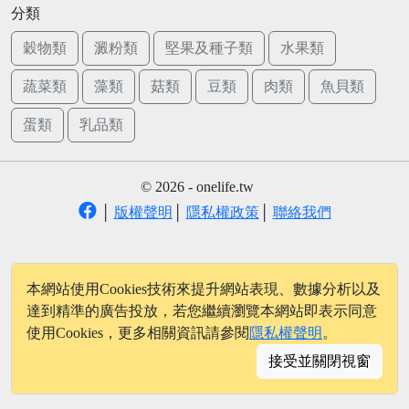
分類
穀物類
澱粉類
堅果及種子類
水果類
蔬菜類
藻類
菇類
豆類
肉類
魚貝類
蛋類
乳品類
© 2026 - onelife.tw
│
版權聲明
│
隱私權政策
│
聯絡我們
本網站使用Cookies技術來提升網站表現、數據分析以及
達到精準的廣告投放，若您繼續瀏覽本網站即表示同意
使用Cookies，更多相關資訊請參閱
隱私權聲明
。
接受並關閉視窗