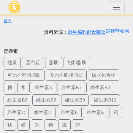
首頁
選擇營養素
資料來源：
衛生福利部食藥署
營養素
熱量
蛋白質
脂肪
飽和脂肪
單元不飽和脂肪
多元不飽和脂肪
碳水化合物
糖
水
維生素A
維生素B1
維生素B2
維生素B3
維生素B6
維生素B9
維生素B12
維生素C
維生素D
維生素E
維生素K
鈣
鎂
磷
鉀
鈉
鐵
鋅