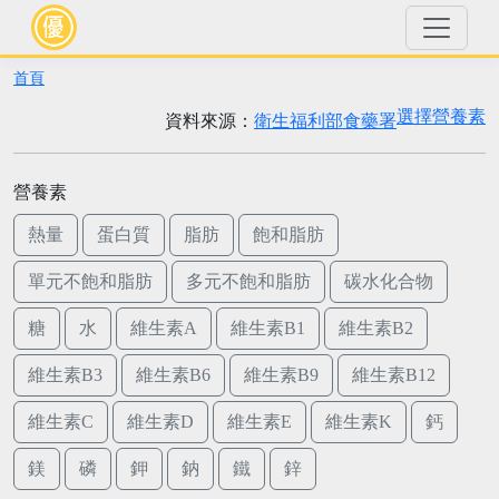
首頁
選擇營養素
資料來源：
衛生福利部食藥署
營養素
熱量
蛋白質
脂肪
飽和脂肪
單元不飽和脂肪
多元不飽和脂肪
碳水化合物
糖
水
維生素A
維生素B1
維生素B2
維生素B3
維生素B6
維生素B9
維生素B12
維生素C
維生素D
維生素E
維生素K
鈣
鎂
磷
鉀
鈉
鐵
鋅