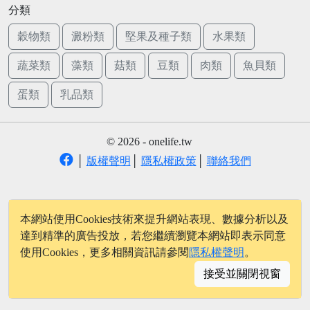
分類
穀物類
澱粉類
堅果及種子類
水果類
蔬菜類
藻類
菇類
豆類
肉類
魚貝類
蛋類
乳品類
© 2026 - onelife.tw
│
版權聲明
│
隱私權政策
│
聯絡我們
本網站使用Cookies技術來提升網站表現、數據分析以及
達到精準的廣告投放，若您繼續瀏覽本網站即表示同意
使用Cookies，更多相關資訊請參閱
隱私權聲明
。
接受並關閉視窗