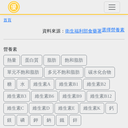
首頁
選擇營養素
資料來源：
衛生福利部食藥署
營養素
熱量
蛋白質
脂肪
飽和脂肪
單元不飽和脂肪
多元不飽和脂肪
碳水化合物
糖
水
維生素A
維生素B1
維生素B2
維生素B3
維生素B6
維生素B9
維生素B12
維生素C
維生素D
維生素E
維生素K
鈣
鎂
磷
鉀
鈉
鐵
鋅