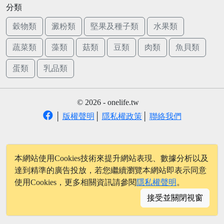
分類
穀物類
澱粉類
堅果及種子類
水果類
蔬菜類
藻類
菇類
豆類
肉類
魚貝類
蛋類
乳品類
© 2026 - onelife.tw
│
版權聲明
│
隱私權政策
│
聯絡我們
本網站使用Cookies技術來提升網站表現、數據分析以及
達到精準的廣告投放，若您繼續瀏覽本網站即表示同意
使用Cookies，更多相關資訊請參閱
隱私權聲明
。
接受並關閉視窗