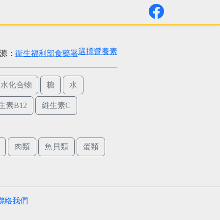
選擇營養素
源：
衛生福利部食藥署
碳水化合物
糖
水
生素B12
維生素C
肉類
魚貝類
蛋類
聯絡我們