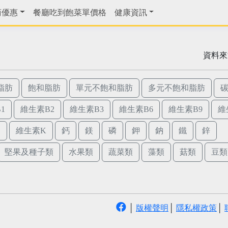
商優惠
餐廳吃到飽菜單價格
健康資訊
資料來
脂肪
飽和脂肪
單元不飽和脂肪
多元不飽和脂肪
1
維生素B2
維生素B3
維生素B6
維生素B9
維
E
維生素K
鈣
鎂
磷
鉀
鈉
鐵
鋅
堅果及種子類
水果類
蔬菜類
藻類
菇類
豆類
│
版權聲明
│
隱私權政策
│