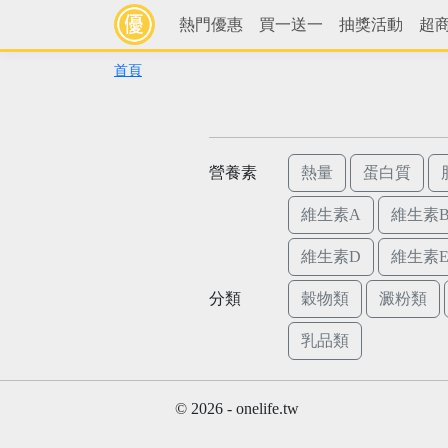
熱門優惠
買一送一
抽獎活動
超
首頁
營養素
熱量
蛋白質
維生素A
維生素B
維生素D
維生素
分類
穀物類
澱粉類
乳品類
© 2026 - onelife.tw