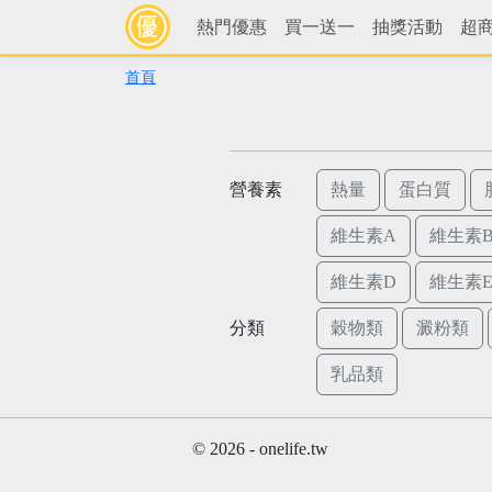
熱門優惠
買一送一
抽獎活動
超
首頁
營養素
熱量
蛋白質
維生素A
維生素B
維生素D
維生素
分類
穀物類
澱粉類
乳品類
© 2026 - onelife.tw