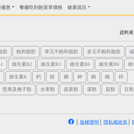
商優惠
餐廳吃到飽菜單價格
健康資訊
資料來
脂肪
飽和脂肪
單元不飽和脂肪
多元不飽和脂肪
1
維生素B2
維生素B3
維生素B6
維生素B9
維
E
維生素K
鈣
鎂
磷
鉀
鈉
鐵
鋅
堅果及種子類
水果類
蔬菜類
藻類
菇類
豆類
│
版權聲明
│
隱私權政策
│