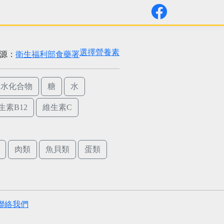
選擇營養素
源：
衛生福利部食藥署
碳水化合物
糖
水
生素B12
維生素C
肉類
魚貝類
蛋類
聯絡我們