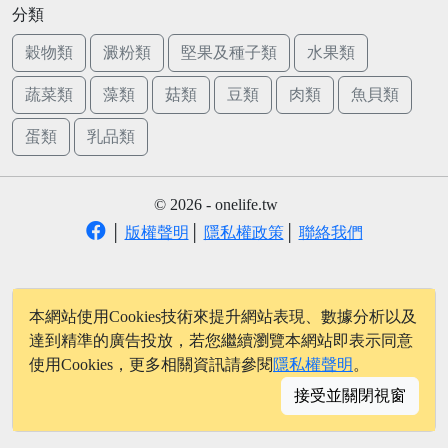
分類
穀物類
澱粉類
堅果及種子類
水果類
蔬菜類
藻類
菇類
豆類
肉類
魚貝類
蛋類
乳品類
© 2026 - onelife.tw
│
版權聲明
│
隱私權政策
│
聯絡我們
本網站使用Cookies技術來提升網站表現、數據分析以及
達到精準的廣告投放，若您繼續瀏覽本網站即表示同意
使用Cookies，更多相關資訊請參閱
隱私權聲明
。
接受並關閉視窗