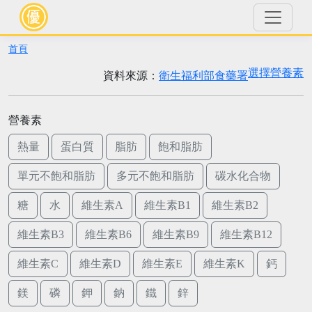
首頁
選擇營養素
資料來源：
衛生福利部食藥署
營養素
熱量
蛋白質
脂肪
飽和脂肪
單元不飽和脂肪
多元不飽和脂肪
碳水化合物
糖
水
維生素A
維生素B1
維生素B2
維生素B3
維生素B6
維生素B9
維生素B12
維生素C
維生素D
維生素E
維生素K
鈣
鎂
磷
鉀
鈉
鐵
鋅