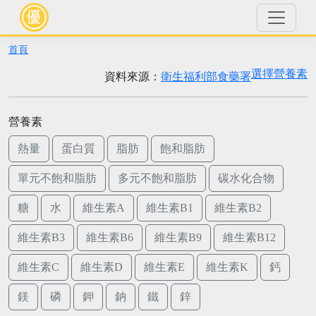
首頁
選擇營養素
資料來源：
衛生福利部食藥署
營養素
熱量
蛋白質
脂肪
飽和脂肪
單元不飽和脂肪
多元不飽和脂肪
碳水化合物
糖
水
維生素A
維生素B1
維生素B2
維生素B3
維生素B6
維生素B9
維生素B12
維生素C
維生素D
維生素E
維生素K
鈣
鎂
磷
鉀
鈉
鐵
鋅