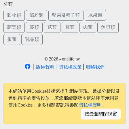
分類
穀物類
澱粉類
堅果及種子類
水果類
蔬菜類
藻類
菇類
豆類
肉類
魚貝類
蛋類
乳品類
© 2026 - onelife.tw
│
版權聲明
│
隱私權政策
│
聯絡我們
本網站使用Cookies技術來提升網站表現、數據分析以及
達到精準的廣告投放，若您繼續瀏覽本網站即表示同意
使用Cookies，更多相關資訊請參閱
隱私權聲明
。
接受並關閉視窗