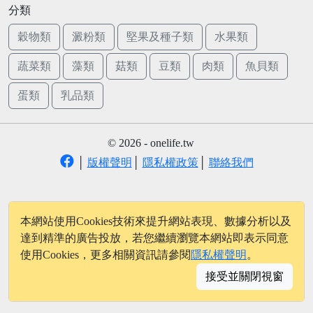
分類
穀物類
澱粉類
堅果及種子類
水果類
蔬菜類
藻類
菇類
豆類
肉類
魚貝類
蛋類
乳品類
© 2026 - onelife.tw
│
版權聲明
│
隱私權政策
│
聯絡我們
本網站使用Cookies技術來提升網站表現、數據分析以及
達到精準的廣告投放，若您繼續瀏覽本網站即表示同意
使用Cookies，更多相關資訊請參閱
隱私權聲明
。
接受並關閉視窗