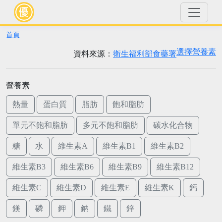
首頁
選擇營養素
資料來源：
衛生福利部食藥署
營養素
熱量
蛋白質
脂肪
飽和脂肪
單元不飽和脂肪
多元不飽和脂肪
碳水化合物
糖
水
維生素A
維生素B1
維生素B2
維生素B3
維生素B6
維生素B9
維生素B12
維生素C
維生素D
維生素E
維生素K
鈣
鎂
磷
鉀
鈉
鐵
鋅