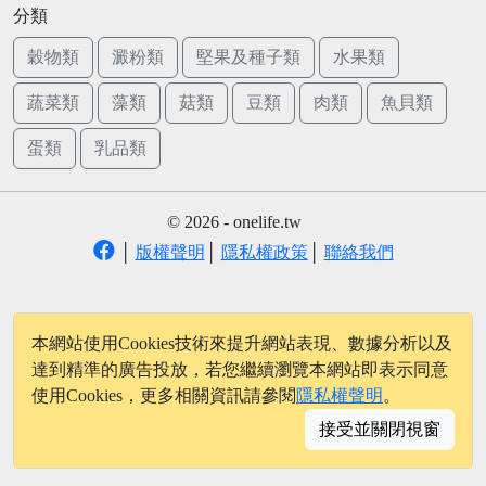
分類
穀物類
澱粉類
堅果及種子類
水果類
蔬菜類
藻類
菇類
豆類
肉類
魚貝類
蛋類
乳品類
© 2026 - onelife.tw
│
版權聲明
│
隱私權政策
│
聯絡我們
本網站使用Cookies技術來提升網站表現、數據分析以及
達到精準的廣告投放，若您繼續瀏覽本網站即表示同意
使用Cookies，更多相關資訊請參閱
隱私權聲明
。
接受並關閉視窗