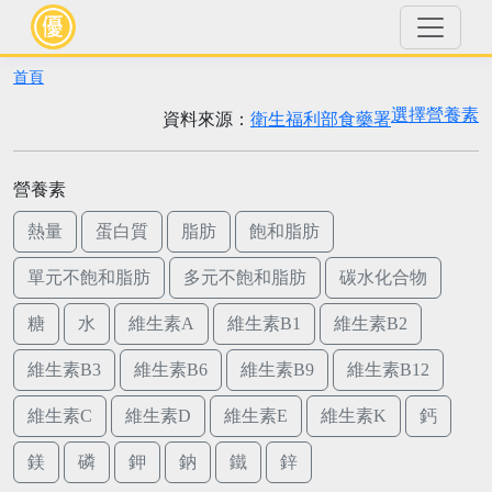
首頁
選擇營養素
資料來源：
衛生福利部食藥署
營養素
熱量
蛋白質
脂肪
飽和脂肪
單元不飽和脂肪
多元不飽和脂肪
碳水化合物
糖
水
維生素A
維生素B1
維生素B2
維生素B3
維生素B6
維生素B9
維生素B12
維生素C
維生素D
維生素E
維生素K
鈣
鎂
磷
鉀
鈉
鐵
鋅