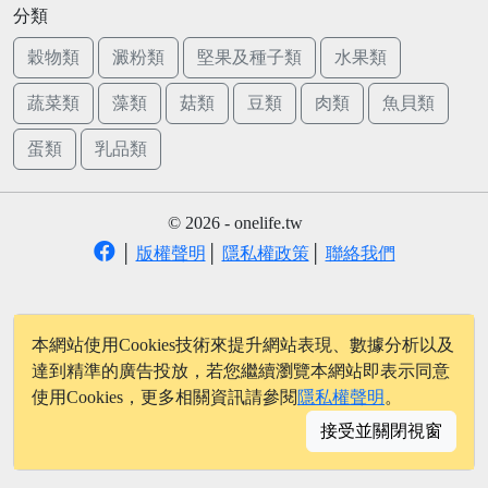
分類
穀物類
澱粉類
堅果及種子類
水果類
蔬菜類
藻類
菇類
豆類
肉類
魚貝類
蛋類
乳品類
© 2026 - onelife.tw
│
版權聲明
│
隱私權政策
│
聯絡我們
本網站使用Cookies技術來提升網站表現、數據分析以及
達到精準的廣告投放，若您繼續瀏覽本網站即表示同意
使用Cookies，更多相關資訊請參閱
隱私權聲明
。
接受並關閉視窗