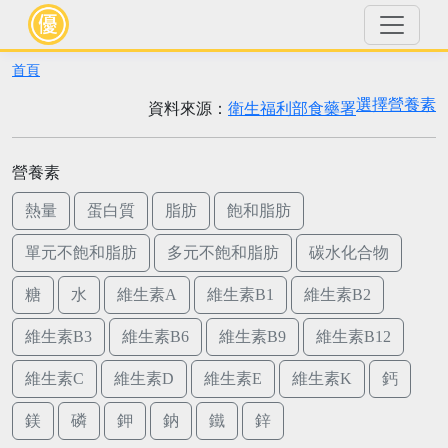
首頁
選擇營養素
資料來源：
衛生福利部食藥署
營養素
熱量
蛋白質
脂肪
飽和脂肪
單元不飽和脂肪
多元不飽和脂肪
碳水化合物
糖
水
維生素A
維生素B1
維生素B2
維生素B3
維生素B6
維生素B9
維生素B12
維生素C
維生素D
維生素E
維生素K
鈣
鎂
磷
鉀
鈉
鐵
鋅