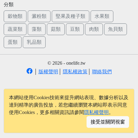
分類
穀物類
澱粉類
堅果及種子類
水果類
蔬菜類
藻類
菇類
豆類
肉類
魚貝類
蛋類
乳品類
© 2026 - onelife.tw
│
版權聲明
│
隱私權政策
│
聯絡我們
本網站使用Cookies技術來提升網站表現、數據分析以及
達到精準的廣告投放，若您繼續瀏覽本網站即表示同意
使用Cookies，更多相關資訊請參閱
隱私權聲明
。
接受並關閉視窗