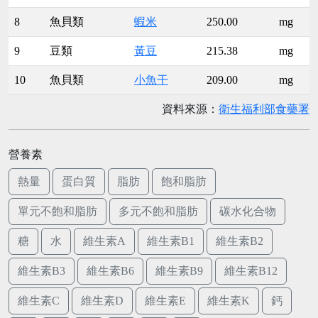
8
魚貝類
蝦米
250.00
mg
9
豆類
黃豆
215.38
mg
10
魚貝類
小魚干
209.00
mg
資料來源：
衛生福利部食藥署
營養素
熱量
蛋白質
脂肪
飽和脂肪
單元不飽和脂肪
多元不飽和脂肪
碳水化合物
糖
水
維生素A
維生素B1
維生素B2
維生素B3
維生素B6
維生素B9
維生素B12
維生素C
維生素D
維生素E
維生素K
鈣