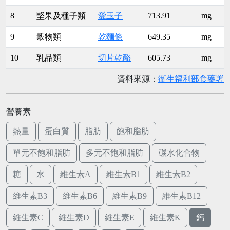
8
堅果及種子類
愛玉子
713.91
mg
9
穀物類
乾麵條
649.35
mg
10
乳品類
切片乾酪
605.73
mg
資料來源：
衛生福利部食藥署
營養素
熱量
蛋白質
脂肪
飽和脂肪
單元不飽和脂肪
多元不飽和脂肪
碳水化合物
糖
水
維生素A
維生素B1
維生素B2
維生素B3
維生素B6
維生素B9
維生素B12
維生素C
維生素D
維生素E
維生素K
鈣