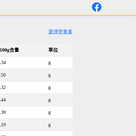
選擇營養素
100g含量
單位
.34
g
.50
g
.32
g
.44
g
.30
g
.19
g