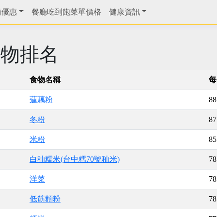
商優惠
餐廳吃到飽菜單價格
健康資訊
食物排名
食物名稱
每
蓮藕粉
88
冬粉
87
米粉
85
白秈糯米(台中糯70號秈米)
78
洋菜
78
低筋麵粉
78