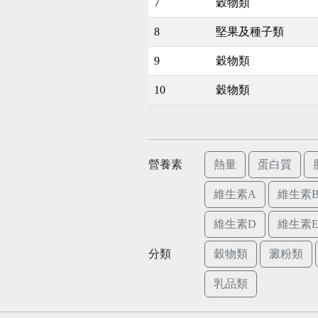
7
穀物類
8
堅果及種子類
9
穀物類
10
穀物類
營養素
熱量
蛋白質
維生素A
維生素B
維生素D
維生素
分類
穀物類
澱粉類
乳品類