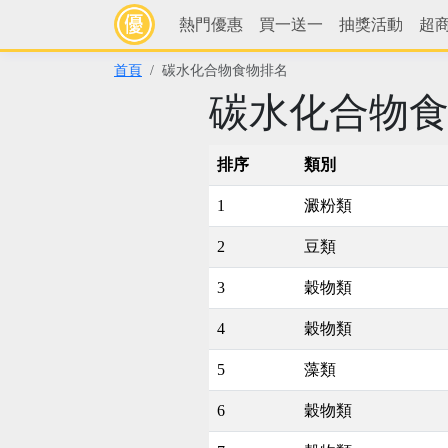
熱門優惠
買一送一
抽獎活動
超
首頁
碳水化合物食物排名
碳水化合物
排序
類別
1
澱粉類
2
豆類
3
穀物類
4
穀物類
5
藻類
6
穀物類