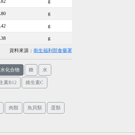
.82
g
.80
g
.42
g
.38
g
資料來源：
衛生福利部食藥署
碳水化合物
糖
水
生素B12
維生素C
肉類
魚貝類
蛋類