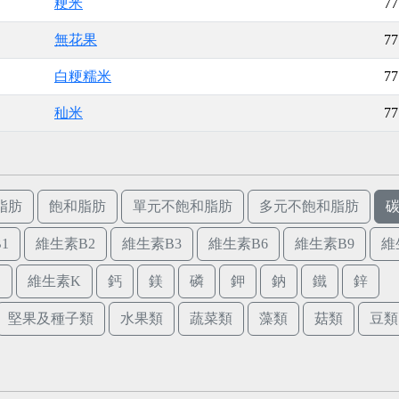
粳米
77
無花果
77
白粳糯米
77
秈米
77
脂肪
飽和脂肪
單元不飽和脂肪
多元不飽和脂肪
1
維生素B2
維生素B3
維生素B6
維生素B9
維
E
維生素K
鈣
鎂
磷
鉀
鈉
鐵
鋅
堅果及種子類
水果類
蔬菜類
藻類
菇類
豆類