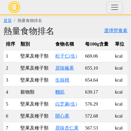
首頁
熱量食物排名
熱量食物排名
選擇營養素
排序
類別
食物名稱
每100g含量
單位
1
堅果及種子類
松子仁(生)
669.06
kcal
2
堅果及種子類
原味榛果
655.10
kcal
3
堅果及種子類
生核桃
654.64
kcal
4
穀物類
麵筋
639.17
kcal
5
堅果及種子類
白芝麻(生)
576.29
kcal
6
堅果及種子類
開心果
572.68
kcal
7
堅果及種子類
原味杏仁果
567.53
kcal