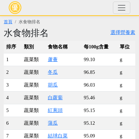
首頁
水食物排名
水食物排名
選擇營養素
排序
類別
食物名稱
每100g含量
單位
1
蔬菜類
蘆薈
99.10
g
2
蔬菜類
冬瓜
96.85
g
3
蔬菜類
胡瓜
96.03
g
4
蔬菜類
白蘿蔔
95.46
g
5
蔬菜類
紅葱頭
95.15
g
6
蔬菜類
蒲瓜
95.12
g
7
蔬菜類
結球白菜
95.09
g