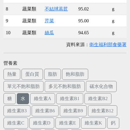
8
蔬菜類
不結球萵苣
95.02
g
9
蔬菜類
芹菜
95.00
g
10
蔬菜類
絲瓜
94.65
g
資料來源：
衛生福利部食藥署
營養素
熱量
蛋白質
脂肪
飽和脂肪
單元不飽和脂肪
多元不飽和脂肪
碳水化合物
糖
水
維生素A
維生素B1
維生素B2
維生素B3
維生素B6
維生素B9
維生素B12
維生素C
維生素D
維生素E
維生素K
鈣