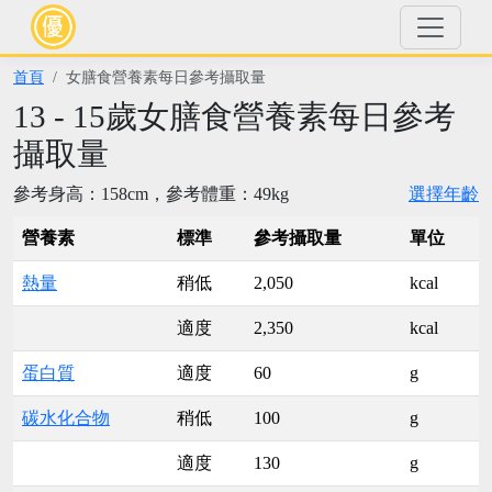
首頁
女膳食營養素每日參考攝取量
13 - 15歲女膳食營養素每日參考
攝取量
參考身高：158cm，參考體重：49kg
選擇年齡
營養素
標準
參考攝取量
單位
熱量
稍低
2,050
kcal
適度
2,350
kcal
蛋白質
適度
60
g
碳水化合物
稍低
100
g
適度
130
g