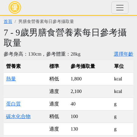
首頁
男膳食營養素每日參考攝取量
7 - 9歲男膳食營養素每日參考攝
取量
參考身高：130cm，參考體重：28kg
選擇年齡
營養素
標準
參考攝取量
單位
熱量
稍低
1,800
kcal
適度
2,100
kcal
蛋白質
適度
40
g
碳水化合物
稍低
100
g
適度
130
g