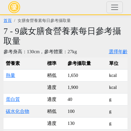
首頁
女膳食營養素每日參考攝取量
7 - 9歲女膳食營養素每日參考攝
取量
參考身高：130cm，參考體重：27kg
選擇年齡
營養素
標準
參考攝取量
單位
熱量
稍低
1,650
kcal
適度
1,900
kcal
蛋白質
適度
40
g
碳水化合物
稍低
100
g
適度
130
g