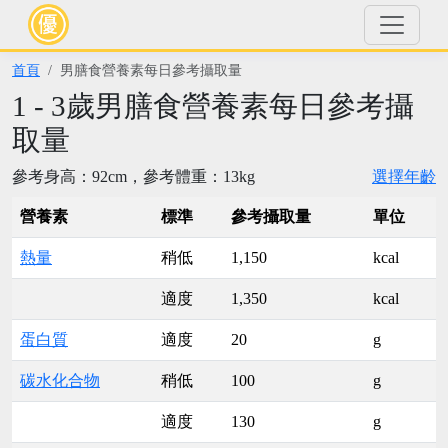
首頁
男膳食營養素每日參考攝取量
1 - 3歲男膳食營養素每日參考攝
取量
參考身高：92cm，參考體重：13kg
選擇年齡
營養素
標準
參考攝取量
單位
熱量
稍低
1,150
kcal
適度
1,350
kcal
蛋白質
適度
20
g
碳水化合物
稍低
100
g
適度
130
g