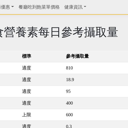
商優惠
餐廳吃到飽菜單價格
健康資訊
男膳食營養素每日參考攝取量
標準
參考攝取量
適度
810
適度
18.9
適度
95
適度
400
上限
600
適度
0.3