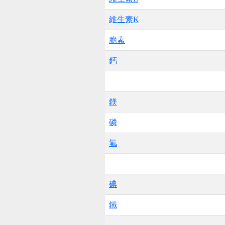
維生素K
膽素
鈣
鎂
磷
氟
碘
鐵