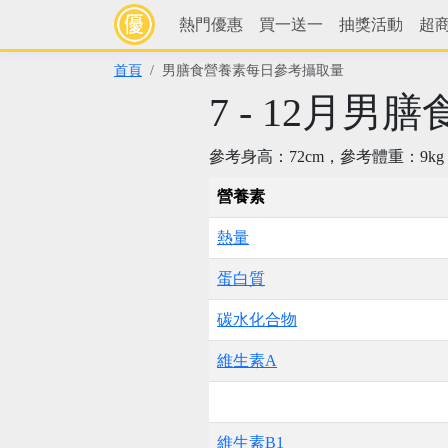
熱門優惠
買一送一
抽獎活動
超
首頁
男膳食營養素每日參考攝取量
7 - 12月
參考身高：72cm，參考體重：9kg
營養素
熱量
蛋白質
碳水化合物
維生素A
維生素B1