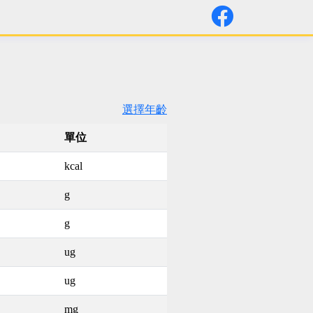
選擇年齡
單位
kcal
g
g
ug
ug
mg