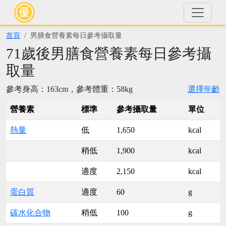
首頁
男膳食營養素每日參考攝取量
71歲後男膳食營養素每日參考攝
取量
參考身高：163cm，參考體重：58kg
選擇年齡
營養素
標準
參考攝取量
單位
熱量
低
1,650
kcal
稍低
1,900
kcal
適度
2,150
kcal
蛋白質
適度
60
g
碳水化合物
稍低
100
g