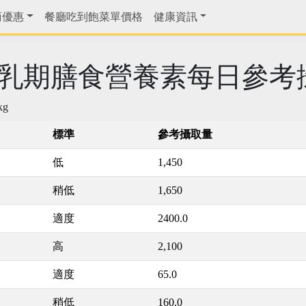
商優惠
餐廳吃到飽菜單價格
健康資訊
歲女哺乳期膳食營養素每日參
g
標準
參考攝取量
低
1,450
稍低
1,650
適度
2400.0
高
2,100
適度
65.0
稍低
160.0