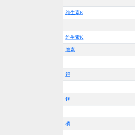
維生素E
維生素K
膽素
鈣
鎂
磷