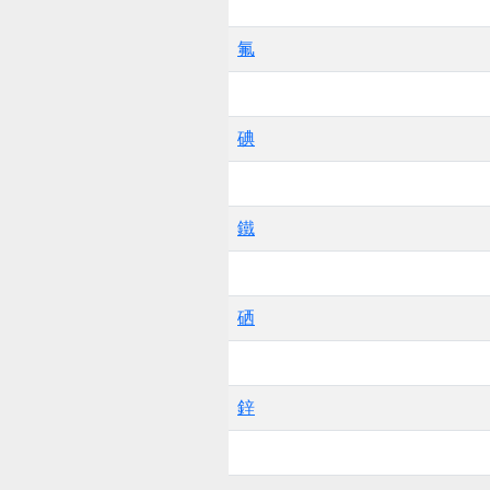
氟
碘
鐵
硒
鋅