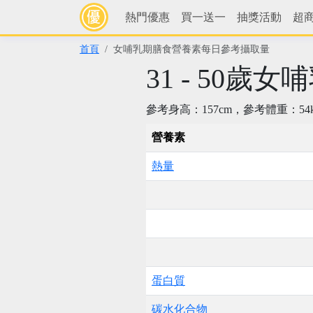
熱門優惠
買一送一
抽獎活動
超
首頁
女哺乳期膳食營養素每日參考攝取量
31 - 50
參考身高：157cm，參考體重：54k
營養素
熱量
蛋白質
碳水化合物