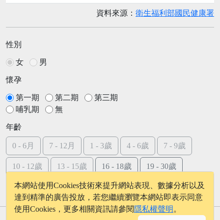
資料來源：
衛生福利部國民健康署
性別
女
男
懷孕
第一期
第二期
第三期
哺乳期
無
年齡
0 - 6月
7 - 12月
1 - 3歲
4 - 6歲
7 - 9歲
10 - 12歲
13 - 15歲
16 - 18歲
19 - 30歲
本網站使用Cookies技術來提升網站表現、數據分析以及
31 - 50歲
51 - 70歲
71歲後
達到精準的廣告投放，若您繼續瀏覽本網站即表示同意
使用Cookies，更多相關資訊請參閱
隱私權聲明
。