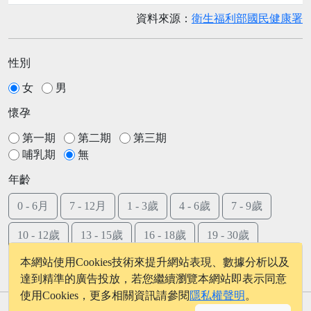
資料來源：
衛生福利部國民健康署
性別
女
男
懷孕
第一期
第二期
第三期
哺乳期
無
年齡
0 - 6月
7 - 12月
1 - 3歲
4 - 6歲
7 - 9歲
10 - 12歲
13 - 15歲
16 - 18歲
19 - 30歲
本網站使用Cookies技術來提升網站表現、數據分析以及
31 - 50歲
51 - 70歲
71歲後
達到精準的廣告投放，若您繼續瀏覽本網站即表示同意
使用Cookies，更多相關資訊請參閱
隱私權聲明
。