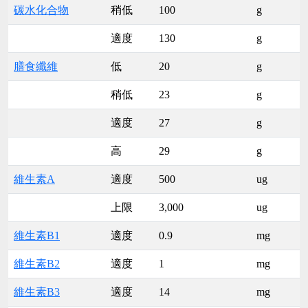
碳水化合物
稍低
100
g
適度
130
g
膳食纖維
低
20
g
稍低
23
g
適度
27
g
高
29
g
維生素A
適度
500
ug
上限
3,000
ug
維生素B1
適度
0.9
mg
維生素B2
適度
1
mg
維生素B3
適度
14
mg