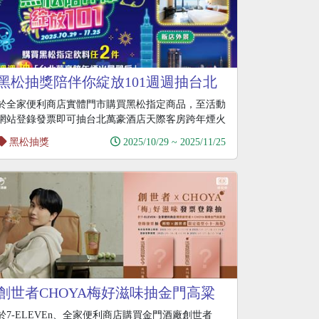
黑松抽獎陪伴你綻放101週週抽台北
萬豪跨年煙火景觀房
於全家便利商店實體門市購買黑松指定商品，至活動
網站登錄發票即可抽台北萬豪酒店天際客房跨年煙火
景觀房住
黑松抽獎
2025/10/29 ~ 2025/11/25
創世者CHOYA梅好滋味抽金門高粱
於7-ELEVEn、全家便利商店購買金門酒廠創世者