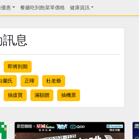
商優惠
餐廳吃到飽菜單價格
健康資訊
動訊息
即將到期
白蘭氏
正暉
杜老爺
抽虛寶
滿額贈
抽機票