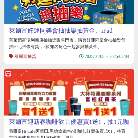
萊爾富好運同樂會抽抽樂抽黃金、iPad
至萊爾富便利商店抽抽樂販售門市，購買好運同樂會抽抽樂每
抽50元張張有獎，5位知名角色一起參與抽黃金、
萊爾富抽獎
2025/01/08 ~ 2025/02/04
萊爾富迎新春咖啡飲品優惠買1送1，抽1元咖
啡
萊爾富Hi Cafe阿華田/黑糖拿鐵/特濃咖啡/紅棗茶買1送1，整買
零取美式拿鐵特濃10杯優惠，迎新