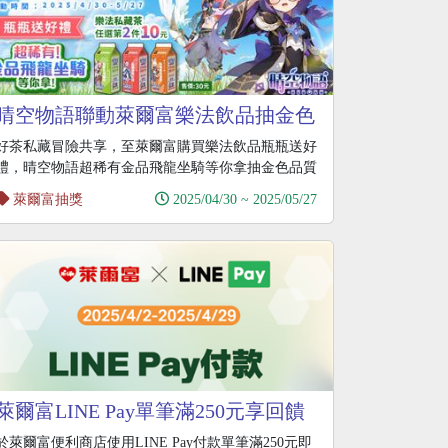
晴空物語聯動萊爾富樂法飲品抽金色
飛龍座騎
好茶私藏冒險共享，至萊爾富購買樂法飲品瓶瓶送好
禮，晴空物語超稀有金品飛龍坐騎等你拿抽金色品質
座騎、頭
萊爾富抽獎
2025/04/30 ~ 2025/05/27
萊爾富LINE Pay單筆滿250元享回饋
於萊爾富便利商店使用LINE Pay付款單筆滿250元即