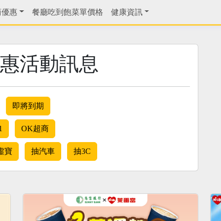
商優惠
餐廳吃到飽菜單價格
健康資訊
惠活動訊息
即將到期
1
OK超商
虛寶
抽汽車
抽3C