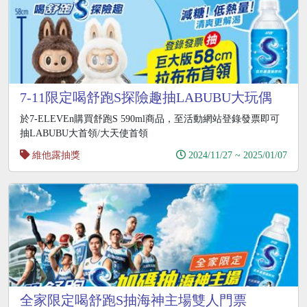
7-11限定喝舒跑S探險趣抽LABUBU大玩偶
於7-ELEVEn購買舒跑S 590ml商品，至活動網站登錄發票即可
抽LABUBU大首領/大天使首領
維他露抽獎
2024/11/27 ~ 2025/01/07
全家限定喝舒跑S抽海神主場雙人門票