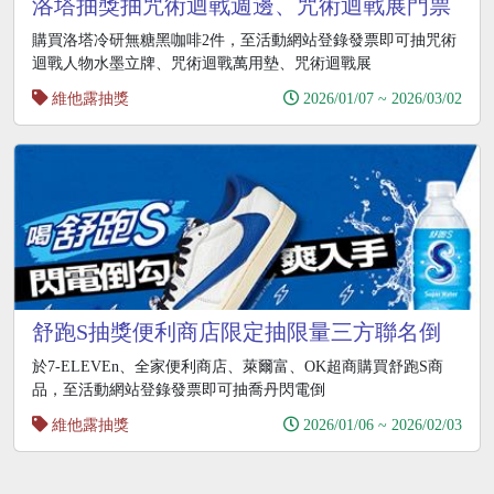
洛塔抽獎抽咒術迴戰週邊、咒術迴戰展門票
購買洛塔冷研無糖黑咖啡2件，至活動網站登錄發票即可抽咒術
迴戰人物水墨立牌、咒術迴戰萬用墊、咒術迴戰展
維他露抽獎
2026/01/07 ~ 2026/03/02
舒跑S抽獎便利商店限定抽限量三方聯名倒
勾籃球鞋
於7-ELEVEn、全家便利商店、萊爾富、OK超商購買舒跑S商
品，至活動網站登錄發票即可抽喬丹閃電倒
維他露抽獎
2026/01/06 ~ 2026/02/03