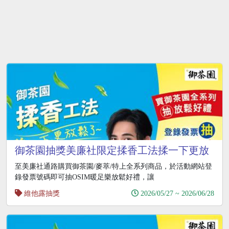
御茶園抽獎美廉社限定揉香工法揉一下更放
鬆了抽OSIM暖足樂
至美廉社通路購買御茶園/麥萃/特上全系列商品，於活動網站登
錄發票號碼即可抽OSIM暖足樂放鬆好禮，讓
維他露抽獎
2026/05/27 ~ 2026/06/28