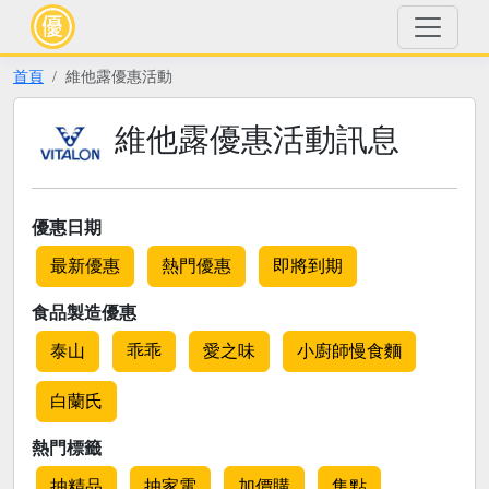
首頁
維他露優惠活動
維他露優惠活動訊息
優惠日期
最新優惠
熱門優惠
即將到期
食品製造優惠
泰山
乖乖
愛之味
小廚師慢食麵
白蘭氏
熱門標籤
抽精品
抽家電
加價購
集點