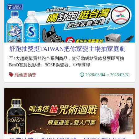
舒跑抽獎挺TAIWAN把你家變主場抽家庭劇
院組
至4大超商購買舒跑全系列商品，於活動網站登錄發票即可抽
BenQ智慧投影機+ BOSE揚聲器、中華隊球
維他露抽獎
2026/03/04 ~ 2026/03/31