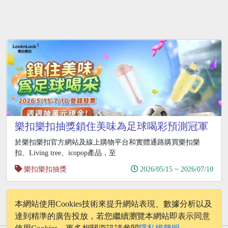
樂扣樂扣抽獎鎖住美味為足球喝彩預測冠軍
抽16888元現金
於樂扣樂扣官方網站及線上購物平台和實體通路購買樂扣樂
扣、Living tree、icopop產品，至
樂扣樂扣抽獎
2026/05/15 ~ 2026/07/10
1
本網站使用Cookies技術來提升網站表現、數據分析以及
達到精準的廣告投放，若您繼續瀏覽本網站即表示同意