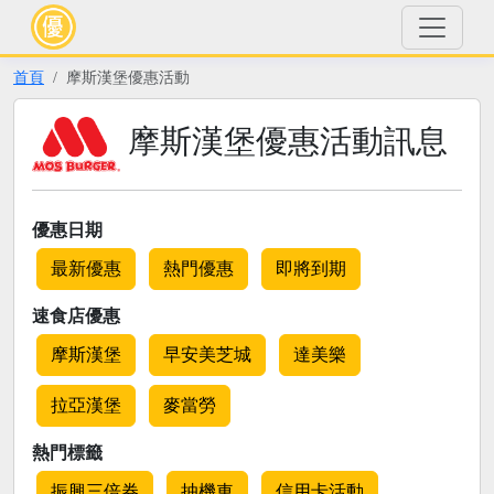
首頁
摩斯漢堡優惠活動
摩斯漢堡優惠活動訊息
優惠日期
最新優惠
熱門優惠
即將到期
速食店優惠
摩斯漢堡
早安美芝城
達美樂
拉亞漢堡
麥當勞
熱門標籤
振興三倍券
抽機車
信用卡活動