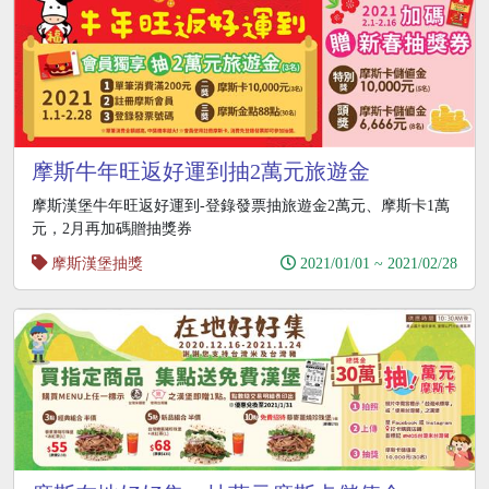
摩斯牛年旺返好運到抽2萬元旅遊金
摩斯漢堡牛年旺返好運到-登錄發票抽旅遊金2萬元、摩斯卡1萬
元，2月再加碼贈抽獎券
摩斯漢堡抽獎
2021/01/01 ~ 2021/02/28