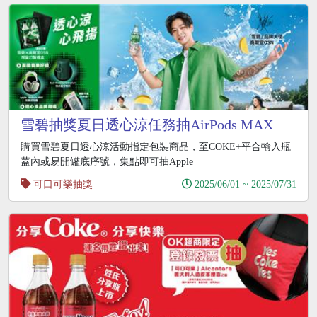
雪碧抽獎夏日透心涼任務抽AirPods MAX
購買雪碧夏日透心涼活動指定包裝商品，至COKE+平合輸入瓶
蓋內或易開罐底序號，集點即可抽Apple
可口可樂抽獎
2025/06/01 ~ 2025/07/31