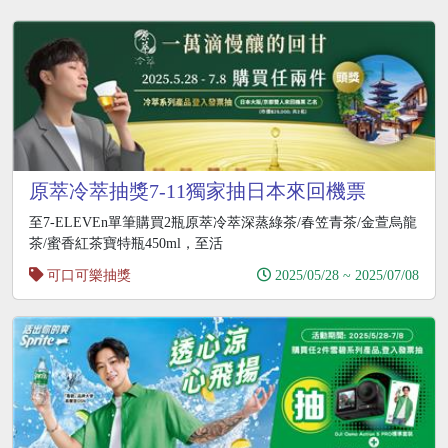
原萃冷萃抽獎7-11獨家抽日本來回機票
至7-ELEVEn單筆購買2瓶原萃冷萃深蒸綠茶/春笠青茶/金萱烏龍
茶/蜜香紅茶寶特瓶450ml，至活
可口可樂抽獎
2025/05/28 ~ 2025/07/08