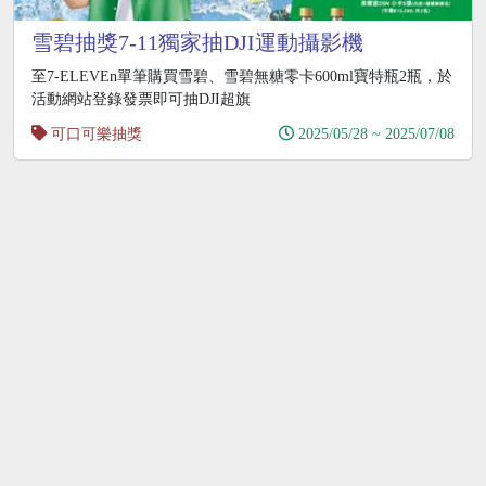
雪碧抽獎7-11獨家抽DJI運動攝影機
至7-ELEVEn單筆購買雪碧、雪碧無糖零卡600ml寶特瓶2瓶，於
活動網站登錄發票即可抽DJI超旗
可口可樂抽獎
2025/05/28 ~ 2025/07/08