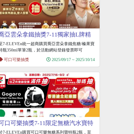
喬亞雲朵拿鐵抽獎7-11獨家抽L牌精
品皮夾
至7-ELEVEn統一超商購買喬亞雲朵拿鐵焦糖/榛果寶
特瓶350ml單筆2瓶，於活動網站登錄發票即可
可口可樂抽獎
2025/09/17 ~ 2025/10/14
可口可樂抽獎7-11限定無糖汽水寶特
瓶抽Gogoro
於7-ELEVEn購買可口可樂無糖系列寶特瓶2瓶，至