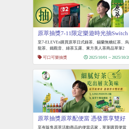
原萃抽獎7-11限定樂遊時光抽Switch
2
至7-ELEVEn購買原萃日式錄茶、錫蘭無糖紅茶、烏
龍茶、鐵觀音、綠茶玉露、東方美人茶商品單筆2
瓶，
可口可樂抽獎
2025/10/01 ~ 2025/10/2
原萃抽獎原萃配便當 憑發票享雙好
禮抽
至有販售原萃活動商品的便當店家，單筆購買便當