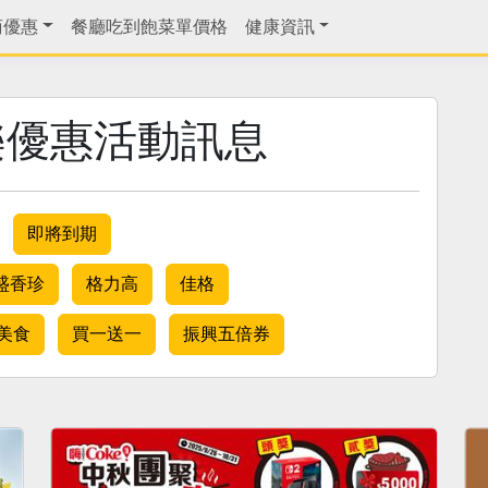
商優惠
餐廳吃到飽菜單價格
健康資訊
優惠活動訊息
即將到期
盛香珍
格力高
佳格
美食
買一送一
振興五倍券