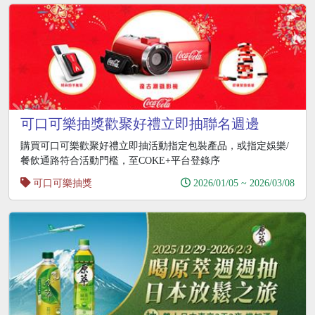
可口可樂抽獎歡聚好禮立即抽聯名週邊
購買可口可樂歡聚好禮立即抽活動指定包裝產品，或指定娛樂/
餐飲通路符合活動門檻，至COKE+平台登錄序
可口可樂抽獎
2026/01/05 ~ 2026/03/08