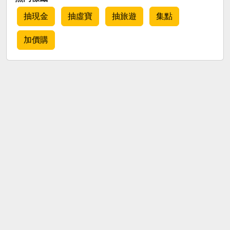
抽現金
抽虛寶
抽旅遊
集點
加價購